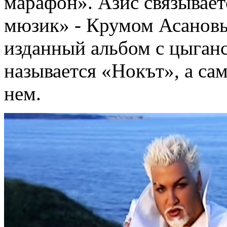
марафон». Азис связывае
мюзик» - Крумом Асановы
изданный альбом с цыган
называется «Нокът», а са
нем.