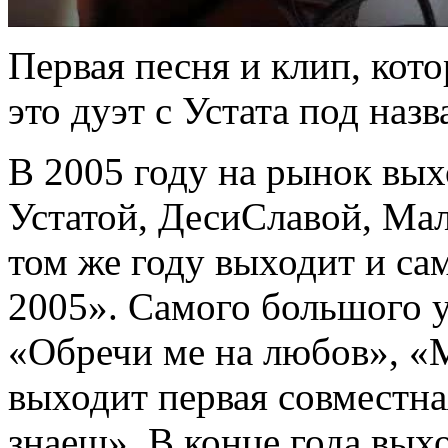
Первая песня и клип, кот
это дуэт с Устата под наз
В 2005 году на рынок вых
Устатой, ДесиСлавой, Мал
том же году выходит и са
2005». Самого большого у
«Обречи ме на любов», «М
выходит первая совместн
знаеш». В конце года вых